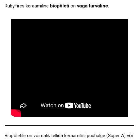
RubyFires keraamiline
biopõleti
on
väga turvaline.
Biopõletile on võimalik tellida keraamilisi puuhalge (Super A) või