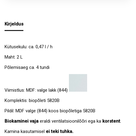
Kirjeldus
Kütusekulu: ca. 0,47 l / h
Maht: 2 L
Põlemisaeg ca. 4 tundi
Viimistlus: MDF: valge lakk (844)
Komplektis: biopõleti 5820B
Pildil: MDF valge (844) koos biopõletiga 5820B
Biokamin
ei vaja
eraldi ventilatsioonilõõri ega ka
korstent
.
Kamina kasutamisel
ei teki tuhka.