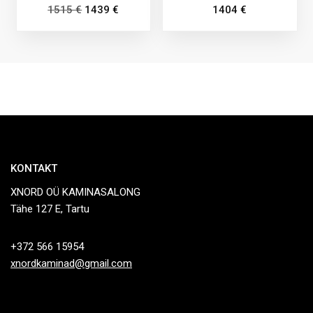
1515
€
1439
€
1404
€
KONTAKT
XNORD OÜ KAMINASALONG
Tähe 127 E, Tartu
+372 566 15954
xnordkaminad@gmail.com