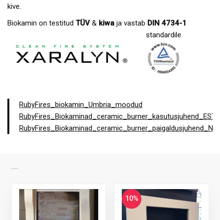
kive.
Biokamin on testitud
TÜV
&
kiwa
ja vastab
DIN 4734-1
standardile
RubyFires_biokamin_Umbria_moodud
RubyFires_Biokaminad_ceramic_burner_kasutusjuhend_EST
RubyFires_Biokaminad_ceramic_burner_paigaldusjuhend_N
SARNASED TOOTED
10%