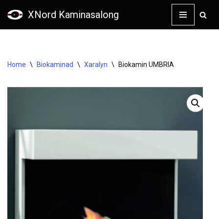
XNord Kaminasalong
Skip
to
content
Home
\
Biokaminad
\
Xaralyn
\
Biokamin UMBRIA