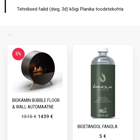
Tehnilised failid (dwg, 3d) kõigi Planika toodetekohta
SARNASED TOOTED
5%
BIOKAMIN BUBBLE FLOOR
& WALL AUTOMAATNE
1515
€
1439
€
BIOETANOOL FANOLA
5
€