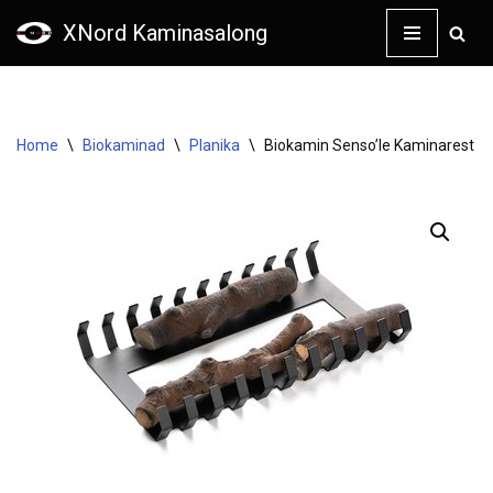
XNord Kaminasalong
Skip
to
content
Home
\
Biokaminad
\
Planika
\
Biokamin Senso’le Kaminarest + 