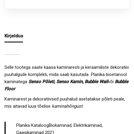
Kirjeldus
PLANIKA KAMINAREST + KERAAMILISTE PUUHALGUDE KOMPLEKT
Selle tootega saate kaasa kaminaresti ja keraamiliste dekoratiiv
puuhalgude komplekti, mida saab kasutada Planika bioetanool
kaminatega
Senso Põleti, Senso Kamin, Bubble Wall
või
Bubble
Floor
Kaminarest ja dekoratiivsed puuhalud asetatakse põleti peale,
mis aitavad luua tõelise
kaminahõngust.
Planika KataloogBiokaminad, Elektrikaminad,
Gaasikaminad 2021