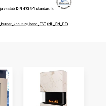
ja vastab
DIN 4734-1
standardile
_burner_kasutusjuhend_EST
(
NL_EN_DE
)