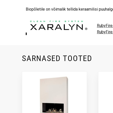
Biopõletile on võimalik tellida keraamilisi puuhalg
RubyFir
RubyFir
SARNASED TOOTED