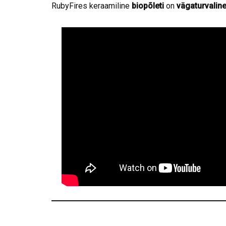
RubyFires keraamiline
biopõleti
on
vägaturvaline