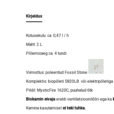
Kirjeldus
Kütusekulu: ca. 0,47 l / h
Maht: 2 L
Põlemisaeg ca. 4 tundi
Viimistlus: poleeritud Fossil Stone
Komplektis: biopõleti 5820LB või elektripõletiga
Pildil: MysticFire 1620C, puuhalud 6tk
Biokamin
eivaja
eraldi ventilatsioonilõõri ega ka
Kamina kasutamisel
ei teki tuhka.