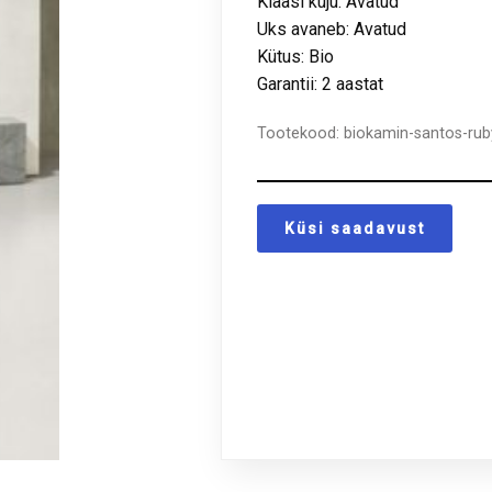
Klaasi kuju: Avatud
Uks avaneb: Avatud
Kütus: Bio
Garantii: 2 aastat
Tootekood:
biokamin-santos-rub
Küsi saadavust