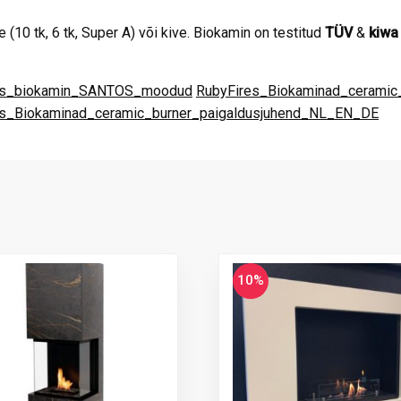
e (10 tk, 6 tk, Super A) või kive. Biokamin on testitud
TÜV
&
kiwa
es_biokamin_SANTOS_moodud
RubyFires_Biokaminad_ceramic
es_Biokaminad_ceramic_burner_paigaldusjuhend_NL_EN_DE
10%