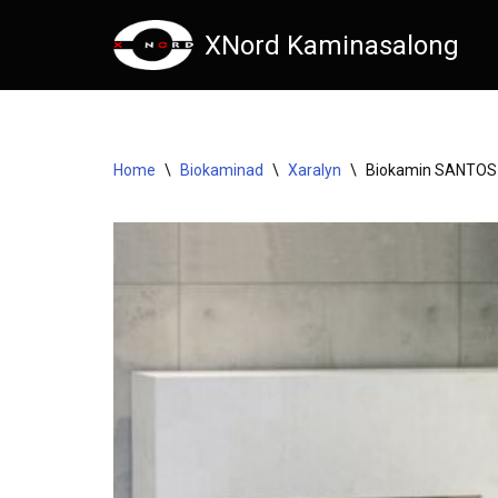
XNord Kaminasalong
Skip
to
content
Home
\
Biokaminad
\
Xaralyn
\
Biokamin SANTOS