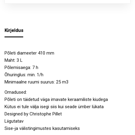
Kirjeldus
Põleti diameeter 410 mm
Maht: 3 L
Põlemisaega: 7 h
Õhuringlus: min. 1/h
Minimaalne ruumi suurus: 25 m3
Omadused:
Põleti on täidetud väga imavate keraamiliste kiudega
Kütus ei tule välja isegi siis kui seade ümber lükata
Designed by Christophe Pillet
Liigutatav
Sise-ja välistingimustes kasutamiseks