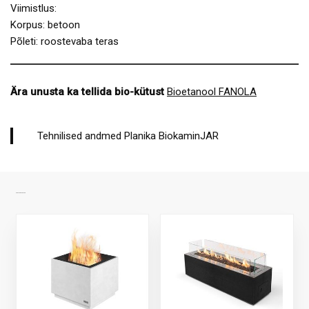
Viimistlus:
Korpus: betoon
Põleti: roostevaba teras
Ära unusta ka tellida bio-kütust
Bioetanool FANOLA
Tehnilised andmed Planika BiokaminJAR
SARNASED TOOTED