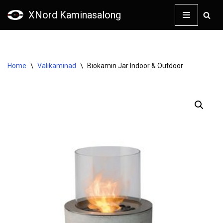
XNord Kaminasalong
Skip
to
content
Home
\
Välikaminad
\
Biokamin Jar Indoor & Outdoor