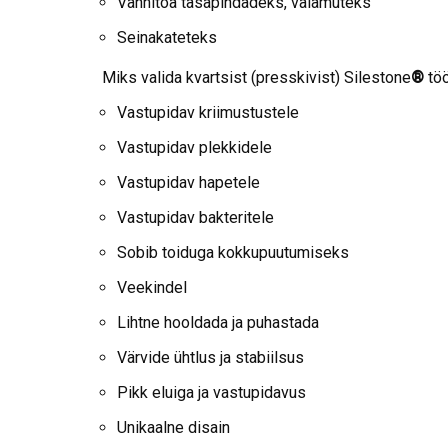
Vannitoa tasapindadeks, valamuteks
Seinakateteks
Miks valida kvartsist (presskivist) Silestone
®
töö
Vastupidav kriimustustele
Vastupidav plekkidele
Vastupidav hapetele
Vastupidav bakteritele
Sobib toiduga kokkupuutumiseks
Veekindel
Lihtne hooldada ja puhastada
Värvide ühtlus ja stabiilsus
Pikk eluiga ja vastupidavus
Unikaalne disain