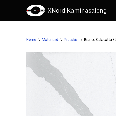
XNord Kaminasalong
Skip
to
content
Home
\
Materjalid
\
Presskivi
\
Bianco Calacatta Et