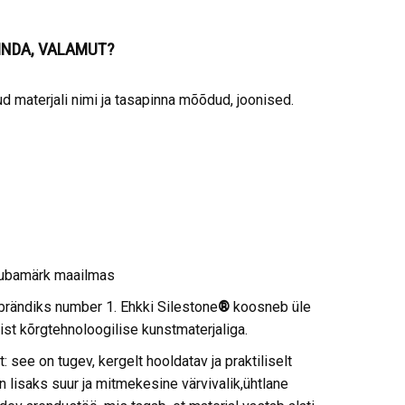
PINDA, VALAMUT?
 materjali nimi ja tasapinna mõõdud, joonised.
aubamärk maailmas
brändiks number 1. Ehkki Silestone
®
koosneb üle
ist kõrgtehnoloogilise kunstmaterjaliga.
: see on tugev, kergelt hooldatav ja praktiliselt
on lisaks suur ja mitmekesine värvivalik,ühtlane