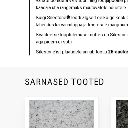
variatsioonideta värvitoon ning tootjapoolne pi
kaasaja üha rangemaks muutuvatele nõuetele.
Kuigi Silestone
®
loodi algselt eelkõige kööki
lahendus ka vannituppa ja teistesse märgruu
Kvaliteetse lõpptulemuse mõttes on Sileston
aga pigem ei sobi.
Silestone’ist plaatidele annab tootja
25-aastas
SARNASED TOOTED