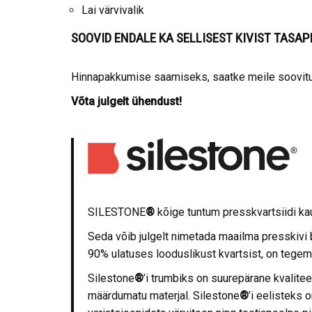
Lai värvivalik
SOOVID ENDALE KA SELLISEST KIVIST TASA
Hinnapakkumise saamiseks, saatke meile soovitud
Võta julgelt ühendust!
SILESTONE
®
kõige tuntum presskvartsiidi k
Seda võib julgelt nimetada maailma presskivi 
90% ulatuses looduslikust kvartsist, on tegem
Silestone
®
’i trumbiks on suurepärane kvaliteet
määrdumatu materjal. Silestone
®
’i eelisteks 