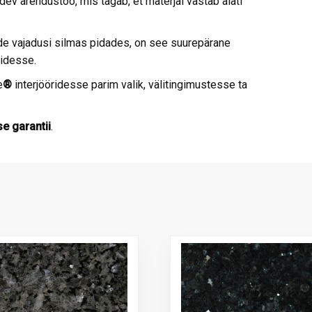
dev arendustöö, mis tagab, et materjal vastab alati
de vajadusi silmas pidades, on see suurepärane
midesse.
e
®
interjööridesse parim valik, välitingimustesse ta
e garantii
.