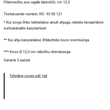
Põlemisõhu ava vajalik läbimõõt, cm 12,5
Testiaruande number, RO- 92 00 121
* Kui sooja õhku tekitatakse ainult ahjuga, näiteks keraamiliste
suitsukanalite kasutamisel
** Kui ahju kasutatakse õhkkütteks koos soemüüriga
*** Koos Ø 12,5 cm välisõhu ühendusega
Garantii 5 aastat
Tehniline joonis pdf-fail