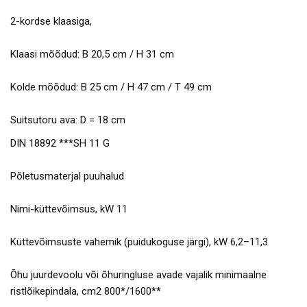
2-kordse klaasiga,
Klaasi mõõdud: B 20,5 cm / H 31 cm
Kolde mõõdud: B 25 cm / H 47 cm / T 49 cm
Suitsutoru ava: D = 18 cm
DIN 18892 ***SH 11 G
Põletusmaterjal puuhalud
Nimi-küttevõimsus, kW 11
Küttevõimsuste vahemik (puidukoguse järgi), kW 6,2–11,3
Õhu juurdevoolu või õhuringluse avade vajalik minimaalne
ristlõikepindala, cm2 800*/1600**