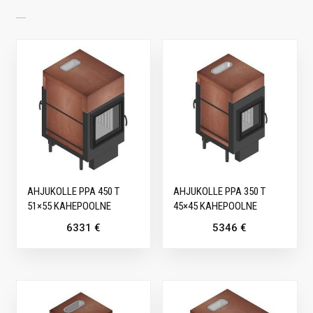
SARNASED TOOTED
AHJUKOLLE PPA 450 T
AHJUKOLLE PPA 350 T
51×55 KAHEPOOLNE
45×45 KAHEPOOLNE
6331
€
5346
€