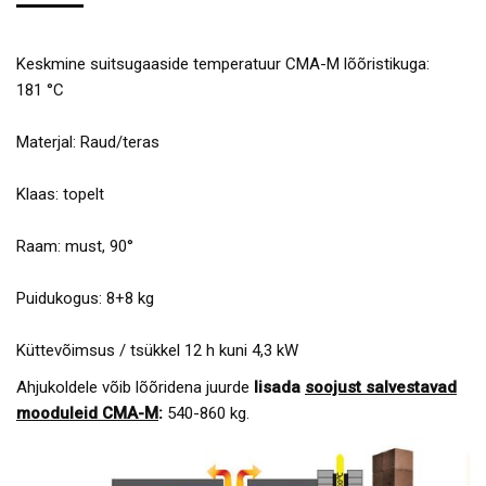
Keskmine suitsugaaside temperatuur CMA-M lõõristikuga:
181 °C
Materjal: Raud/teras
Klaas: topelt
Raam: must, 90°
Puidukogus: 8+8 kg
Küttevõimsus / tsükkel 12 h kuni 4,3 kW
Ahjukoldele võib lõõridena juurde
lisada
soojust salvestavad
mooduleid CMA-M
:
540-860 kg.