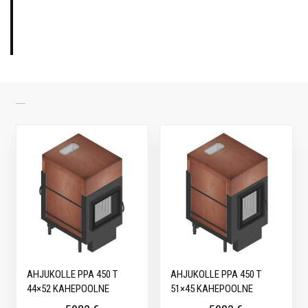
SARNASED TOOTED
AHJUKOLLE PPA 450 T
AHJUKOLLE PPA 450 T
44×52 KAHEPOOLNE
51×45 KAHEPOOLNE