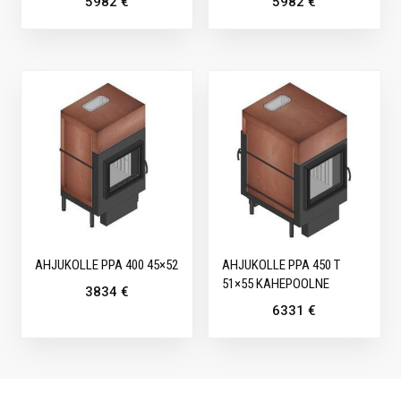
5982
€
5982
€
AHJUKOLLE PPA 400 45×52
AHJUKOLLE PPA 450 T
51×55 KAHEPOOLNE
3834
€
6331
€