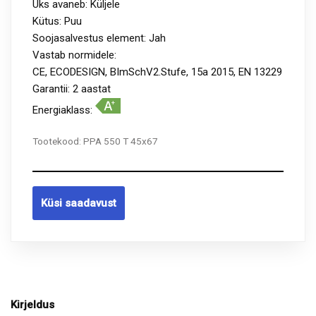
Uks avaneb: Küljele
Kütus: Puu
Soojasalvestus element: Jah
Vastab normidele:
CE, ECODESIGN, BImSchV2.Stufe, 15a 2015, EN 13229
Garantii: 2 aastat
Energiaklass:
Tootekood:
PPA 550 T 45x67
Küsi saadavust
Kirjeldus