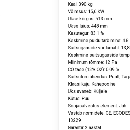
Kaal: 390 kg
Võimsus: 15,6 kW
Ukse kõrgus: 513 mm
Ukse laius: 448 mm
Kasutegur: 83.1 %
Keskmine puidu tarbimine: 4.8
Suitsugaaside voolumaht: 13,
Keskmine suitsugaaside tempe
Miinimum tõmme: 12 Pa
CO tase (13% O2): 0.09 %
Suitsutoru ühendus: Pealt, Taga
Klaasi kuju: Kahepoolne
Uks avaneb: Küljele
Kütus: Puu
Soojasalvestus element: Jah
Vastab normidele: CE, ECODES
13229
Garantii: 2 aastat