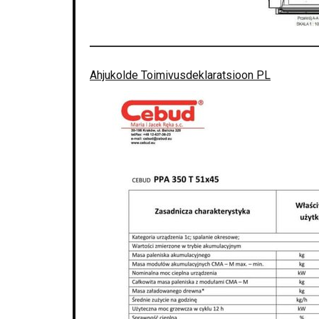
Ahjukolde Toimivusdeklaratsioon PL