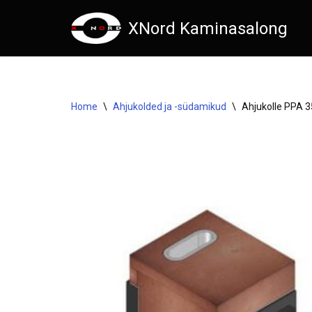
XNord Kaminasalong
Skip
to
content
Home
\
Ahjukolded ja -südamikud
\
Ahjukolle PPA 