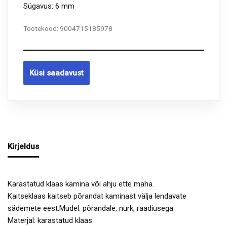
Sügavus: 6 mm
Tootekood:
9004715185978
Küsi saadavust
Kirjeldus
Karastatud klaas kamina või ahju ette maha.
Kaitseklaas kaitseb põrandat kaminast välja lendavate
sädemete eest.Mudel: põrandale, nurk, raadiusega
Materjal: karastatud klaas