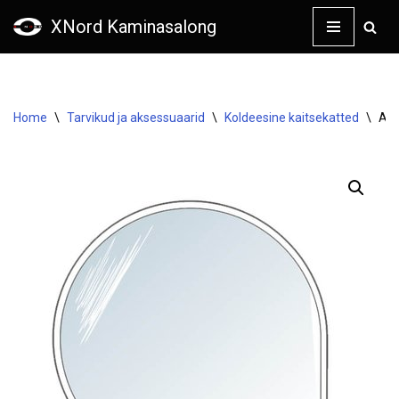
XNord Kaminasalong
Skip
to
content
Home
\
Tarvikud ja aksessuaarid
\
Koldeesine kaitsekatted
\
Ahj