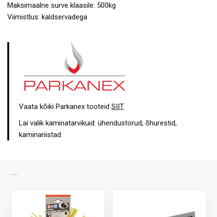
Maksimaalne surve klaasile: 500kg
Viimistlus: kaldservadega
Vaata kõiki Parkanex tooteid
SIIT
Lai valik kaminatarvikuid: ühendustorud, õhurestid,
kaminariistad
SARNASED TOOTED