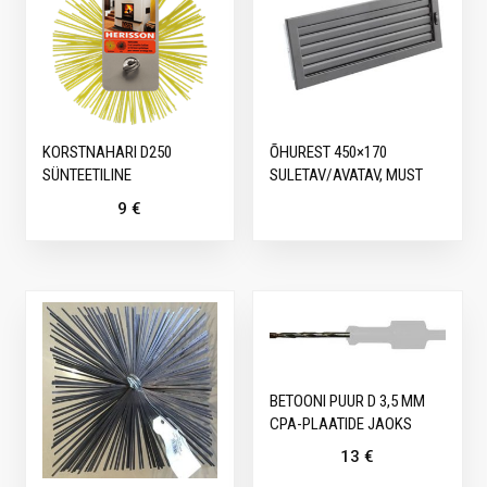
KORSTNAHARI D250
ÕHUREST 450×170
SÜNTEETILINE
SULETAV/AVATAV, MUST
9
€
BETOONI PUUR D 3,5 MM
CPA-PLAATIDE JAOKS
13
€