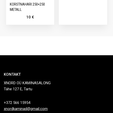
KORSTNAHARI 250×250
METALL
10
€
KONTAKT
XNORD OÜ KAMINASALONG
Tähe 127 E, Tartu
+372 566 15954
xnordkaminad@gmail.com