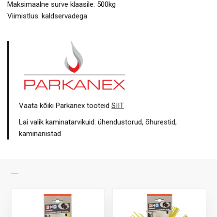
Maksimaalne surve klaasile: 500kg
Viimistlus: kaldservadega
Vaata kõiki Parkanex tooteid
SIIT
Lai valik kaminatarvikuid: ühendustorud, õhurestid,
kaminariistad
SARNASED TOOTED