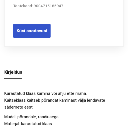
Tootekood:
9004715185947
Küsi saadavust
Kirjeldus
Karastatud klaas kamina või ahju ette maha.
Kaitseklaas kaitseb põrandat kaminast välja lendavate
sädemete eest.
Mudel: põrandale, raadiusega
Materjal: karastatud klaas