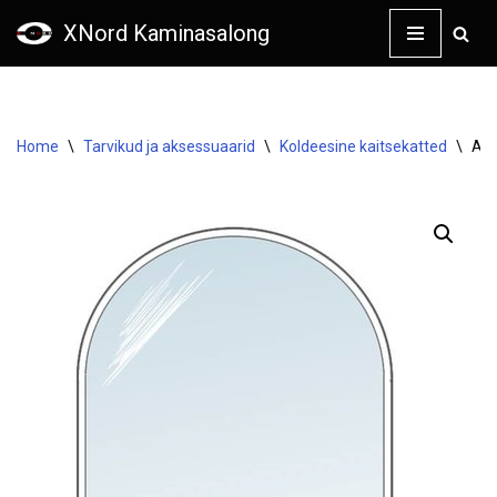
XNord Kaminasalong
Skip
to
content
Home
\
Tarvikud ja aksessuaarid
\
Koldeesine kaitsekatted
\
Ahj