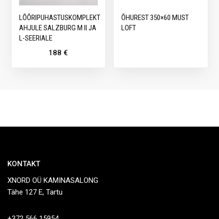
LÕÕRIPUHASTUSKOMPLEKT
ÕHUREST 350×60 MUST
AHJULE SALZBURG M II JA
LOFT
L-SEERIALE
188
€
KONTAKT
XNORD OÜ KAMINASALONG
Tähe 127 E, Tartu
+372 566 15954