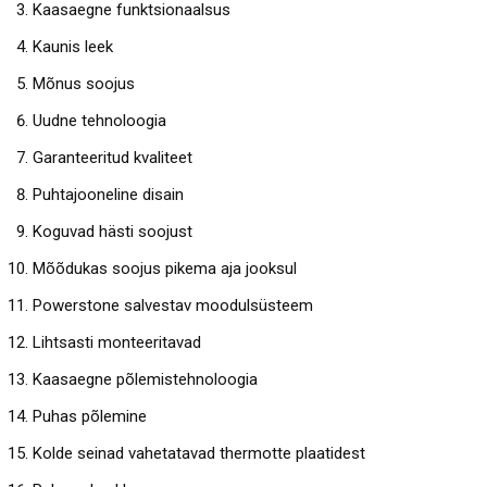
Kaasaegne funktsionaalsus
Kaunis leek
Mõnus soojus
Uudne tehnoloogia
Garanteeritud kvaliteet
Puhtajooneline disain
Koguvad hästi soojust
Mõõdukas soojus pikema aja jooksul
Powerstone salvestav moodulsüsteem
Lihtsasti monteeritavad
Kaasaegne põlemistehnoloogia
Puhas põlemine
Kolde seinad vahetatavad thermotte plaatidest