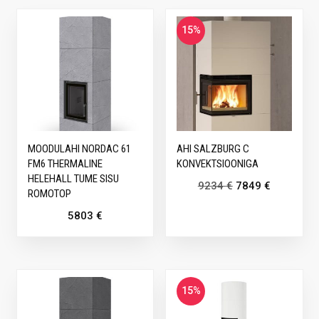
15%
MOODULAHI NORDAC 61
AHI SALZBURG C
FM6 THERMALINE
KONVEKTSIOONIGA
HELEHALL TUME SISU
9234
€
7849
€
ROMOTOP
5803
€
15%