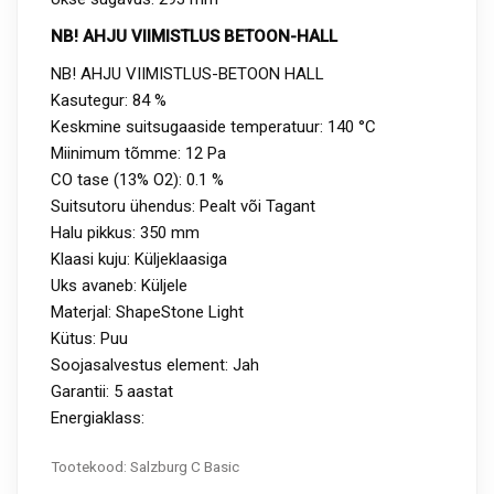
NB! AHJU VIIMISTLUS BETOON-HALL
NB! AHJU VIIMISTLUS-BETOON HALL
Kasutegur: 84 %
Keskmine suitsugaaside temperatuur: 140 °C
Miinimum tõmme: 12 Pa
CO tase (13% O2): 0.1 %
Suitsutoru ühendus: Pealt või Tagant
Halu pikkus: 350 mm
Klaasi kuju: Küljeklaasiga
Uks avaneb: Küljele
Materjal: ShapeStone Light
Kütus: Puu
Soojasalvestus element: Jah
Garantii: 5 aastat
Energiaklass:
Tootekood:
Salzburg C Basic