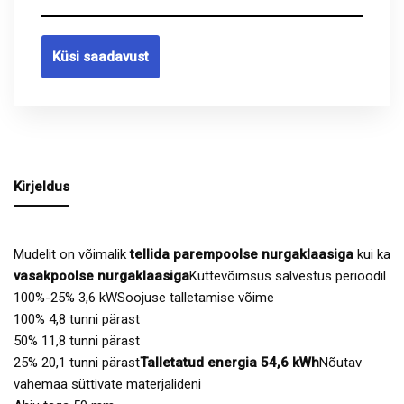
Küsi saadavust
Kirjeldus
Mudelit on võimalik
tellida parempoolse nurgaklaasiga
kui ka
vasakpoolse nurgaklaasiga
Küttevõimsus salvestus perioodil
100%-25% 3,6 kWSoojuse talletamise võime
100% 4,8 tunni pärast
50% 11,8 tunni pärast
25% 20,1 tunni pärast
Talletatud energia 54,6 kWh
Nõutav
vahemaa süttivate materjalideni