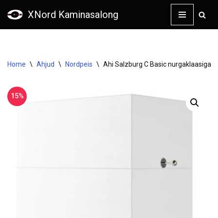
XNord Kaminasalong
Skip
to
content
Home
\
Ahjud
\
Nordpeis
\
Ahi Salzburg C Basic nurgaklaasiga
15%