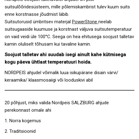
suitsulõõridesüsteem, mille põlemiskambrist tulev kuum suits
enne korstnasse jõudmist läbib.
Suitsutorusid ümbritsev materjal
PowerStone
neelab
suitsugaaside kuumuse ja korstnast väljuva suitsutemperatuur
on vaid veidi üle 100°C. Seega on hea ehitusega soojust talletav
kamin oluliselt tõhusam kui tavaline kamin.
Soojust talletav ahi suudab isegi ainult kahe kütmisega
kogu päeva ühtlast temperatuuri hoida.
NORDPEIS ahjudel võimalik luua isikupärane disain värvi/
keraamika/ klaasmosaiigi või looduskivi abil
20 põhjust, miks valida Nordpeis SALZBURG ahjude
perekonnast omale ahi
Norra kogemus
Traditsioonid