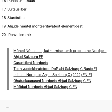
Puhas ukseklaas
Suitsusiiber
Stardisiiber
Ahjude mantel monteeritavatest elementidest
Rahva lemmik
Mõned Nõuanded, kui kütmisel tekib probleeme Nordpeis
Ahjud Salzburg EE
Garantiileht Nordpeis
Toimivusdeklaratsioon DoP ahi Salzburg C Basic FI
Juhend Nordpeis Ahjud Salzburg C (2022) EN-FI
Ohutuskaugused Nordpeis Ahjud Salzburg C EN
Mõõdud Nordpeis Ahjud Salzburg C EN
SARNASED TOOTED